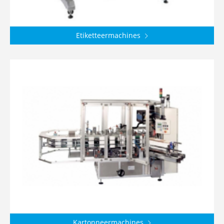
Etiketteermachines
Kartonneermachines